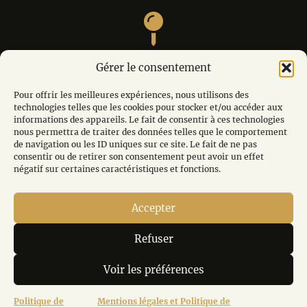
M. André MODOT, La calade, Le village, 84220
Gérer le consentement
LIOUX
Pour offrir les meilleures expériences, nous utilisons des
technologies telles que les cookies pour stocker et/ou accéder aux
informations des appareils. Le fait de consentir à ces technologies
nous permettra de traiter des données telles que le comportement
de navigation ou les ID uniques sur ce site. Le fait de ne pas
edanslo84@gmail.com
consentir ou de retirer son consentement peut avoir un effet
négatif sur certaines caractéristiques et fonctions.
Accepter
06.61.41.56.78
Refuser
Voir les préférences
Mentions légales et Politique de confidentialité
Politique de cookies (UE)
Politique de
Mentions légales et Politique de