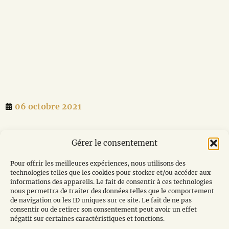
06 octobre 2021
Ci-dessous la lettre transmise au Directeur de
Gérer le consentement
l’Hôpital d’Avignon :
Pour offrir les meilleures expériences, nous utilisons des
technologies telles que les cookies pour stocker et/ou accéder aux
Lettre à l’hopital d’Avignon – 4 aout 2021
Télécharger
informations des appareils. Le fait de consentir à ces technologies
nous permettra de traiter des données telles que le comportement
de navigation ou les ID uniques sur ce site. Le fait de ne pas
consentir ou de retirer son consentement peut avoir un effet
négatif sur certaines caractéristiques et fonctions.