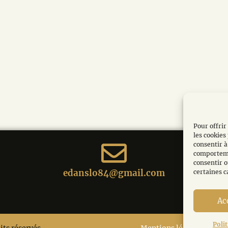
Pour offrir
les cookies
consentir à
comportemen
consentir o
edanslo84@gmail.com
certaines c
Ac
Poli
its réservés.