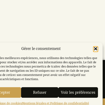
Gérer le consentement
 les meilleures expériences, nous utilisons des technologies telles que
 pour stocker et/ou accéder aux informations des appareils. Le fait de
 ces technologies nous permettra de traiter des données telles que le
t de navigation ou les ID uniques sur ce site. Le fait de ne pas
u de retirer son consentement peut avoir un effet négatif sur
06.61.41.56.78
aractéristiques et fonctions.
cepter
Refuser
Voir les préférences
tique de cookies
Mentions légales et Politique de confidentialité