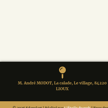
M. André MODOT, La calade, Le village, 84220
LIOUX
© 2026 Edanslart | Réalisé par
L'Étoile du web
| Tous dro