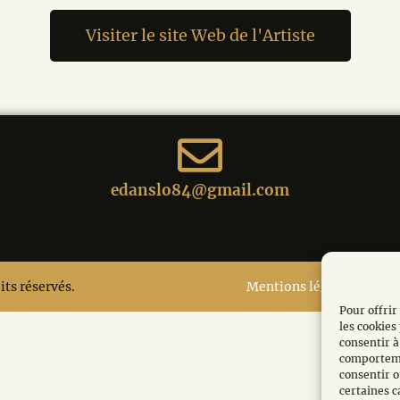
Visiter le site Web de l'Artiste
edanslo84@gmail.com
its réservés.
Mentions légales et Poli
Pour offrir
les cookies
consentir à
comportemen
consentir o
certaines c